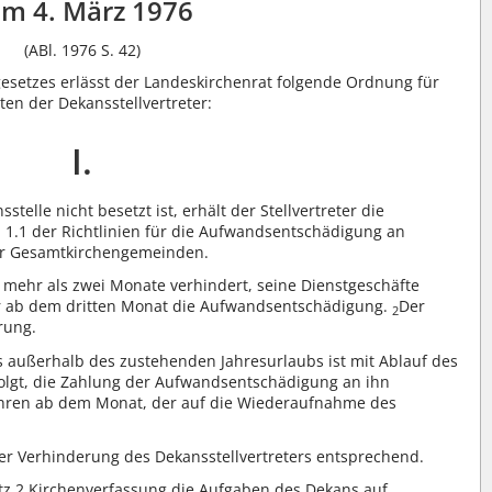
m 4. März 1976
(ABl. 1976 S. 42)
esetzes erlässt der Landeskirchenrat folgende Ordnung für
en der Dekansstellvertreter:
I.
telle nicht besetzt ist, erhält der Stellvertreter die
.1 der Richtlinien für die Aufwandsentschädigung an
er Gesamtkirchengemeinden.
mehr als zwei Monate verhindert, seine Dienstgeschäfte
ter ab dem dritten Monat die Aufwandsentschädigung.
Der
2
rung.
 außerhalb des zustehenden Jahresurlaubs ist mit Ablauf des
folgt, die Zahlung der Aufwandsentschädigung an ihn
ähren ab dem Monat, der auf die Wiederaufnahme des
er Verhinderung des Dekansstellvertreters entsprechend.
tz 2 Kirchenverfassung die Aufgaben des Dekans auf