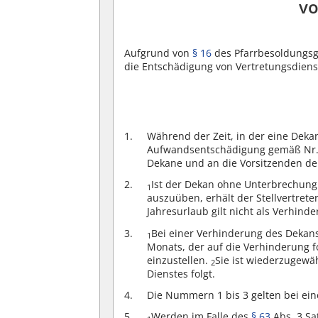
vo
Aufgrund von
§ 16
des Pfarrbesoldungsg
die Entschädigung von Vertretungsdienst
Während der Zeit, in der eine Dekanss
Aufwandsentschädigung gemäß Nr. 1
Dekane und an die Vorsitzenden d
Ist der Dekan ohne Unterbrechung 
1
auszuüben, erhält der Stellvertre
Jahresurlaub gilt nicht als Verhinde
Bei einer Verhinderung des Dekans
1
Monats, der auf die Verhinderung 
einzustellen.
Sie ist wiederzugew
2
Dienstes folgt.
Die Nummern 1 bis 3 gelten bei ein
Werden im Falle des
§ 63
Abs. 3 Sa