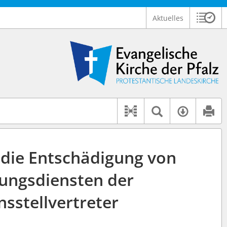
Aktuelles
Sitzu
Logo Ev. Kirche der Pfalz
 findet auch: "Pfarrerinitiative" oder "Pfarrerausschuss".
serer Hilfe.
Textsuche 
Verfüg
Dokument-Beziehu
 die Entschädigung von
tungsdiensten der
sstellvertreter