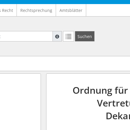
s Recht
Rechtsprechung
Amtsblätter
Suche mit Platzhalter "*", Bsp. Pfarrer*,
Suchen
Weitere Suchoperatoren finden Sie in un
Ordnung für
Vertre
Dekan