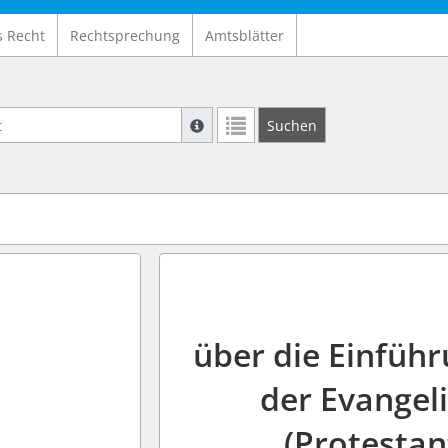
s Recht
Rechtsprechung
Amtsblätter
Suche mit Platzhalter "*", Bsp. Pfarrer*,
Suchen
Weitere Suchoperatoren finden Sie in un
über die Einführ
der Evangeli
(Protestan