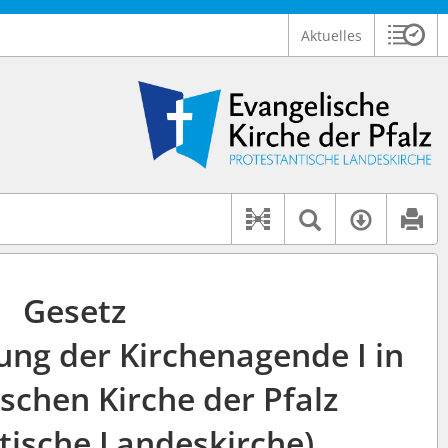
Aktuelles
Sitzu
Logo Ev. Kirche der Pfalz
 findet auch: "Pfarrerinitiative" oder "Pfarrerausschuss".
serer Hilfe.
Textsuche 
Verfüg
Dokument-Beziehu
Gesetz
ung der Kirchenagende I in
schen Kirche der Pfalz
tische Landeskirche)