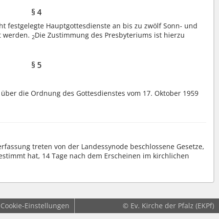
§ 4
t festgelegte Hauptgottesdienste an bis zu zwölf Sonn- und
rt werden.
Die Zustimmung des Presbyteriums ist hierzu
2
§ 5
etz über die Ordnung des Gottesdienstes vom 17. Oktober 1959
verfassung treten von der Landessynode beschlossene Gesetze,
estimmt hat, 14 Tage nach dem Erscheinen im kirchlichen
Cookie-Einstellungen
© Ev. Kirche der Pfalz (EKPf)