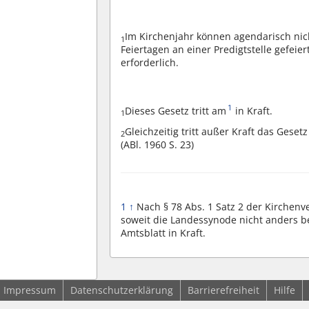
Im Kirchenjahr können agendarisch nich
1
Feiertagen an einer Predigtstelle gefeie
erforderlich.
1
Dieses Gesetz tritt am
in Kraft.
1
Gleichzeitig tritt außer Kraft das Ges
2
(ABl. 1960 S. 23)
1
↑
Nach § 78 Abs. 1 Satz 2 der Kirchen
soweit die Landessynode nicht anders b
Amtsblatt in Kraft.
Impressum
Datenschutzerklärung
Barrierefreiheit
Hilfe