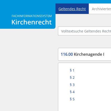
Geltendes Recht
Archivierte
Logo Fachinformationssystem Kirchenrecht
Volltextsuche Geltendes Recht
116.00
Kirchenagende I
§ 1
§ 2
§ 3
§ 4
§ 5