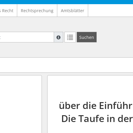
s Recht
Rechtsprechung
Amtsblätter
Suche mit Platzhalter "*", Bsp. Pfarrer*,
Suchen
Weitere Suchoperatoren finden Sie in un
über die Einführ
Die Taufe in de