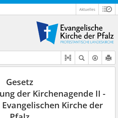
Aktuelles
Sitzu
Logo Ev. Kirche der Pfalz
 findet auch: "Pfarrerinitiative" oder "Pfarrerausschuss".
serer Hilfe.
Textsuche 
Verfüg
Dokument-Beziehu
Gesetz
ung der Kirchenagende II -
r Evangelischen Kirche der
Pfalz