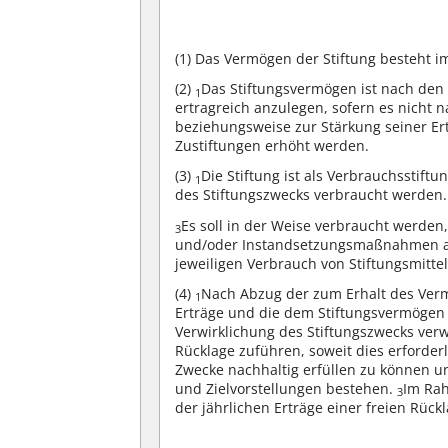
(1)
Das Vermögen der Stiftung besteht im 
(2)
Das Stiftungsvermögen ist nach den
1
ertragreich anzulegen, sofern es nicht 
beziehungsweise zur Stärkung seiner Er
Zustiftungen erhöht werden.
(3)
Die Stiftung ist als Verbrauchsstiftu
1
des Stiftungszwecks verbraucht werden.
Es soll in der Weise verbraucht werden
3
und/oder Instandsetzungsmaßnahmen an d
jeweiligen Verbrauch von Stiftungsmitt
(4)
Nach Abzug der zum Erhalt des Ver
1
Erträge und die dem Stiftungsvermöge
Verwirklichung des Stiftungszwecks ver
Rücklage zuführen, soweit dies erforde
Zwecke nachhaltig erfüllen zu können u
und Zielvorstellungen bestehen.
Im Rah
3
der jährlichen Erträge einer freien Rüc