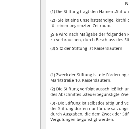
N
(1)
Die Stiftung trägt den Namen „Stiftung
(2)
Sie ist eine unselbstständige, kirch
1
für einen begrenzten Zeitraum.
Sie wird nach Maßgabe der folgenden R
2
zu verbrauchen, durch Beschluss des Sti
(3)
Sitz der Stiftung ist Kaiserslautern.
(1)
Zweck der Stiftung ist die Förderung 
Marktstraße 10, Kaiserslautern.
(2)
Die Stiftung verfolgt ausschließlich
des Abschnittes „steuerbegünstigte Zw
(3)
Die Stiftung ist selbstlos tätig und v
1
der Stiftung dürfen nur für die satzu
durch Ausgaben, die dem Zweck der Sti
Vergütungen begünstigt werden.