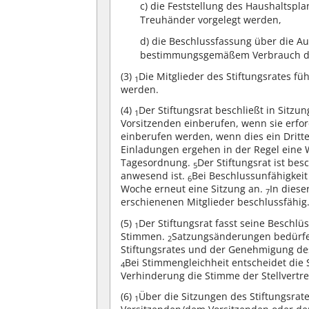
c) die Feststellung des Haushaltspl
Treuhänder vorgelegt werden,
d) die Beschlussfassung über die A
bestimmungsgemäßem Verbrauch de
(3)
Die Mitglieder des Stiftungsrates f
1
werden.
(4)
Der Stiftungsrat beschließt in Sitzu
1
Vorsitzenden einberufen, wenn sie erfor
einberufen werden, wenn dies ein Dritte
Einladungen ergehen in der Regel eine W
Tagesordnung.
Der Stiftungsrat ist be
5
anwesend ist.
Bei Beschlussunfähigkeit
6
Woche erneut eine Sitzung an.
In diese
7
erschienenen Mitglieder beschlussfähig
(5)
Der Stiftungsrat fasst seine Beschl
1
Stimmen.
Satzungsänderungen bedürfen
2
Stiftungsrates und der Genehmigung de
Bei Stimmengleichheit entscheidet die
4
Verhinderung die Stimme der Stellvertret
(6)
Über die Sitzungen des Stiftungsrates
1