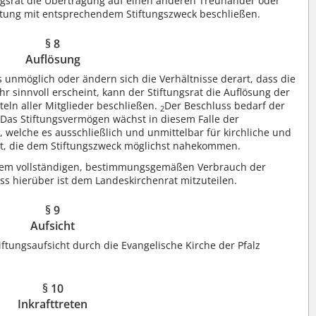
ngsrat die Übertragung auf einen anderen Treuhänder oder
iftung mit entsprechendem Stiftungszweck beschließen.
§ 8
Auflösung
s unmöglich oder ändern sich die Verhältnisse derart, dass die
r sinnvoll erscheint, kann der Stiftungsrat die Auflösung der
rteln aller Mitglieder beschließen.
Der Beschluss bedarf der
2
Das Stiftungsvermögen wächst in diesem Falle der
3
, welche es ausschließlich und unmittelbar für kirchliche und
t, die dem Stiftungszweck möglichst nahekommen.
h dem vollständigen, bestimmungsgemäßen Verbrauch der
ss hierüber ist dem Landeskirchenrat mitzuteilen.
§ 9
Aufsicht
tiftungsaufsicht durch die Evangelische Kirche der Pfalz
§ 10
Inkrafttreten