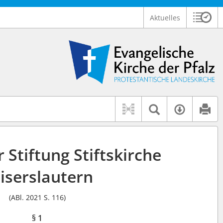
Aktuelles
Sitzu
Logo Ev. Kirche der Pfalz
 findet auch: "Pfarrerinitiative" oder "Pfarrerausschuss".
serer Hilfe.
Textsuche 
Verfüg
 Stiftung Stiftskirche
iserslautern
(ABl. 2021 S. 116)
§ 1