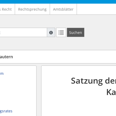
s Recht
Rechtsprechung
Amtsblätter
Suche mit Platzhalter "*", Bsp. Pfarrer*,
Suchen
Weitere Suchoperatoren finden Sie in un
lautern
orm
Satzung der
Ka
gsrates