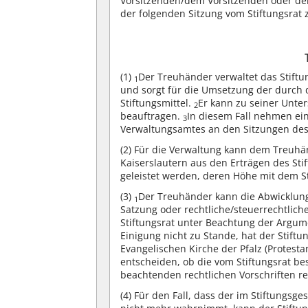
Vorsitzenden/dem Vorsitzenden oder der 
der folgenden Sitzung vom Stiftungsrat 
(1)
Der Treuhänder verwaltet das Stif
1
und sorgt für die Umsetzung der durch
Stiftungsmittel.
Er kann zu seiner Unte
2
beauftragen.
In diesem Fall nehmen ei
3
Verwaltungsamtes an den Sitzungen des 
(2)
Für die Verwaltung kann dem Treuhä
Kaiserslautern aus den Erträgen des S
geleistet werden, deren Höhe mit dem St
(3)
Der Treuhänder kann die Abwicklung
1
Satzung oder rechtliche/steuerrechtli
Stiftungsrat unter Beachtung der Argu
Einigung nicht zu Stande, hat der Stift
Evangelischen Kirche der Pfalz (Protest
entscheiden, ob die vom Stiftungsrat 
beachtenden rechtlichen Vorschriften r
(4)
Für den Fall, dass der im Stiftungsg