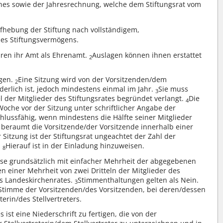
anes sowie der Jahresrechnung, welche dem Stiftungsrat vom
ufhebung der Stiftung nach vollständigem,
s Stiftungsvermögens.
ühren ihr Amt als Ehrenamt.
Auslagen können ihnen erstattet
2
ngen.
Eine Sitzung wird von der Vorsitzenden/dem
2
derlich ist, jedoch mindestens einmal im Jahr.
Sie muss
3
l der Mitglieder des Stiftungsrates begründet verlangt.
Die
4
oche vor der Sitzung unter schriftlicher Angabe der
schlussfähig, wenn mindestens die Hälfte seiner Mitglieder
 beraumt die Vorsitzende/der Vorsitzende innerhalb einer
r Sitzung ist der Stiftungsrat ungeachtet der Zahl der
.
Hierauf ist in der Einladung hinzuweisen.
8
üsse grundsätzlich mit einfacher Mehrheit der abgegebenen
 einer Mehrheit von zwei Dritteln der Mitglieder des
s Landeskirchenrates.
Stimmenthaltungen gelten als Nein.
3
 Stimme der Vorsitzenden/des Vorsitzenden, bei deren/dessen
erin/des Stellvertreters.
 ist eine Niederschrift zu fertigen, die von der