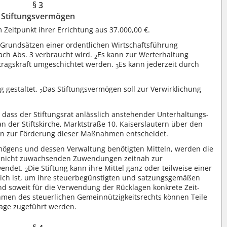
§ 3
Stiftungsvermögen
Zeitpunkt ihrer Errichtung aus 37.000,00 €.
 Grundsätzen einer ordentlichen Wirtschaftsführung
nach Abs. 3 verbraucht wird.
Es kann zur Werterhaltung
2
tragskraft umgeschichtet werden.
Es kann jederzeit durch
3
ng gestaltet.
Das Stiftungsvermögen soll zur Verwirklichung
2
, dass der Stiftungsrat anlässlich anstehender Unterhaltungs-
er Stiftskirche, Marktstraße 10, Kaiserslautern über den
eln zur Förderung dieser Maßnahmen entscheidet.
mögens und dessen Verwaltung benötigten Mitteln, werden die
n nicht zuwachsenden Zuwendungen zeitnah zur
wendet.
Die Stiftung kann ihre Mittel ganz oder teilweise einer
2
rlich ist, um ihre steuerbegünstigten und satzungsgemäßen
nd soweit für die Verwendung der Rücklagen konkrete Zeit-
men des steuerlichen Gemeinnützigkeitsrechts können Teile
klage zugeführt werden.