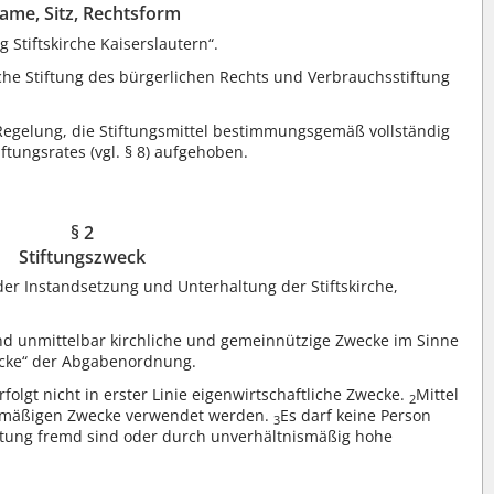
ame, Sitz, Rechtsform
 Stiftskirche Kaiserslautern“.
liche Stiftung des bürgerlichen Rechts und Verbrauchsstiftung
egelung, die Stiftungsmittel bestimmungsgemäß vollständig
ftungsrates (vgl. § 8) aufgehoben.
§ 2
Stiftungszweck
der Instandsetzung und Unterhaltung der Stiftskirche,
 und unmittelbar kirchliche und gemeinnützige Zwecke im Sinne
ecke“ der Abgabenordnung.
erfolgt nicht in erster Linie eigenwirtschaftliche Zwecke.
Mittel
2
ngsmäßigen Zwecke verwendet werden.
Es darf keine Person
3
ftung fremd sind oder durch unverhältnismäßig hohe