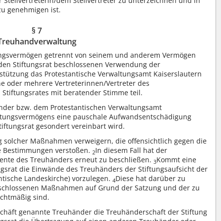
Stellvertreterin/dem Stellvertreter zu unterzeichnen und in
zu genehmigen ist.
§ 7
Treuhandverwaltung
tungsvermögen getrennt von seinem und anderem Vermögen
 den Stiftungsrat beschlossenen Verwendung der
rstützung das Protestantische Verwaltungsamt Kaiserslautern
ne oder mehrere Vertreterinnen/Vertreter des
Stiftungsrates mit beratender Stimme teil.
nder bzw. dem Protestantischen Verwaltungsamt
tiftungsvermögens eine pauschale Aufwandsentschädigung
iftungsrat gesondert vereinbart wird.
 solcher Maßnahmen verweigern, die offensichtlich gegen die
che Bestimmungen verstoßen.
In diesem Fall hat der
2
mente des Treuhänders erneut zu beschließen.
Kommt eine
3
ungsrat die Einwände des Treuhänders der Stiftungsaufsicht der
antische Landeskirche) vorzulegen.
Diese hat darüber zu
4
beschlossenen Maßnahmen auf Grund der Satzung und der zu
echtmäßig sind.
eschäft genannte Treuhänder die Treuhänderschaft der Stiftung