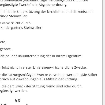
und unmittelbar gemeinnützige, mildtätige und kirchliche
rbegünstigte Zwecke“ der Abgabenordnung.
 und ideelle Unterstützung der kirchlichen und diakonischen
inde Steinweiler.
 verwirklicht durch
Kindergartens Steinweiler,
ote,
ngebote,
nde bei der Bauunterhaltung der in ihrem Eigentum
erfolgt nicht in erster Linie eigenwirtschaftliche Zwecke.
 für die satzungsmäßigen Zwecke verwendet werden.
Die Stifter
2
pruch auf Zuwendungen aus Mitteln der Stiftung.
 die dem Zweck der Stiftung fremd sind oder durch
egünstigt werden.
§ 3