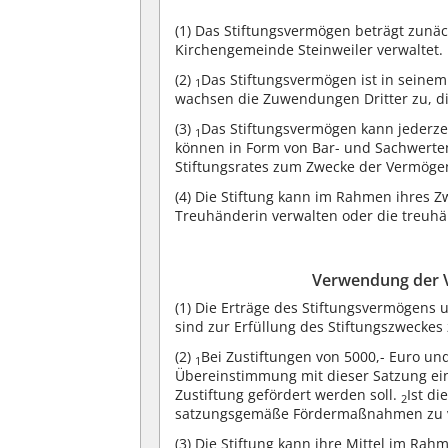
(1)
Das Stiftungsvermögen beträgt zunäch
Kirchengemeinde Steinweiler verwaltet.
(2)
Das Stiftungsvermögen ist in seine
1
wachsen die Zuwendungen Dritter zu, d
(3)
Das Stiftungsvermögen kann jederze
1
können in Form von Bar- und Sachwerten
Stiftungsrates zum Zwecke der Vermöge
(4)
Die Stiftung kann im Rahmen ihres Zw
Treuhänderin verwalten oder die treuh
Verwendung der 
(1)
Die Erträge des Stiftungsvermögen
sind zur Erfüllung des Stiftungszwecke
(2)
Bei Zustiftungen von 5000,- Euro und
1
Übereinstimmung mit dieser Satzung ein
Zustiftung gefördert werden soll.
Ist di
2
satzungsgemäße Fördermaßnahmen zu 
(3)
Die Stiftung kann ihre Mittel im Rah