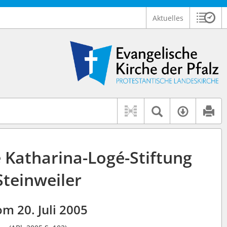
Aktuelles
Sitzu
Logo Ev. Kirche der Pfalz
 findet auch: "Pfarrerinitiative" oder "Pfarrerausschuss".
serer Hilfe.
Textsuche 
Verfüg
e Katharina-Logé-Stiftung
Steinweiler
m 20. Juli 2005