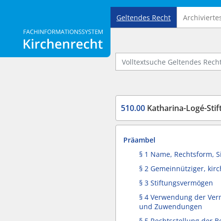
Geltendes Recht
Archivierte
Logo Fachinformationssystem Kirchenrecht
Volltextsuche Geltendes Recht
510.00
Katharina-Logé-Stif
Präambel
§ 1 Name, Rechtsform, Si
§ 2 Gemeinnütziger, kirc
§ 3 Stiftungsvermögen
§ 4 Verwendung der Ver
und Zuwendungen
§ 5 Rechtsstellung der B