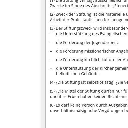
(1)
Die Stiftung verfolgt ausschließlich 
Zwecke im Sinne des Abschnitts „Steue
(2)
Zweck der Stiftung ist die materielle
Arbeit der Protestantischen Kirchengeme
(3)
Der Stiftungszweck wird insbesondere
die Unterstützung des Evangelischen 
die Förderung der Jugendarbeit,
die Förderung missionarischer Angeb
die Förderung kirchlich kultureller A
die Unterstützung der Kirchengemei
befindlichen Gebäude.
(4)
Die Stiftung ist selbstlos tätig.
Sie v
1
2
(5)
Die Mittel der Stiftung dürfen nur
1
und ihre Erben haben keinen Rechtsans
(6)
Es darf keine Person durch Ausgaben,
unverhältnismäßig hohe Vergütungen b