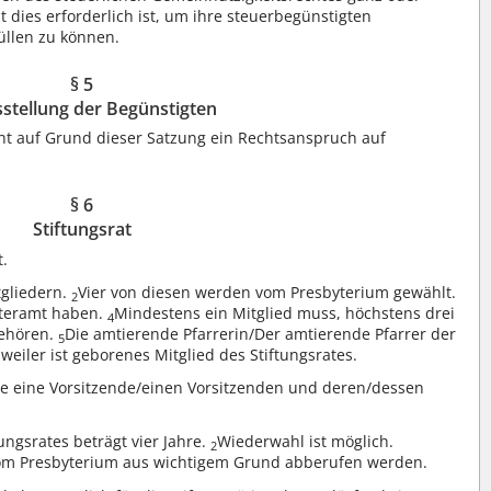
t dies erforderlich ist, um ihre steuerbegünstigten
üllen zu können.
§ 5
stellung der Begünstigten
eht auf Grund dieser Satzung ein Rechtsanspruch auf
§ 6
Stiftungsrat
t.
tgliedern.
Vier von diesen werden vom Presbyterium gewählt.
2
yteramt haben.
Mindestens ein Mitglied muss, höchstens drei
4
gehören.
Die amtierende Pfarrerin/Der amtierende Pfarrer der
5
eiler ist geborenes Mitglied des Stiftungsrates.
tte eine Vorsitzende/einen Vorsitzenden und deren/dessen
ungsrates beträgt vier Jahre.
Wiederwahl ist möglich.
2
 vom Presbyterium aus wichtigem Grund abberufen werden.