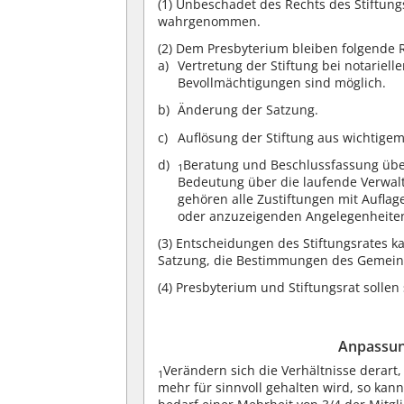
(1)
Unbeschadet des Rechts des Stiftungs
wahrgenommen.
(2)
Dem Presbyterium bleiben folgende R
Vertretung der Stiftung bei notariell
Bevollmächtigungen sind möglich.
Änderung der Satzung.
Auflösung der Stiftung aus wichtige
Beratung und Beschlussfassung über
1
Bedeutung über die laufende Verwal
gehören alle Zustiftungen mit Auflag
oder anzuzeigenden Angelegenheiten
(3)
Entscheidungen des Stiftungsrates k
Satzung, die Bestimmungen des Gemeinnü
(4)
Presbyterium und Stiftungsrat solle
Anpassun
Verändern sich die Verhältnisse derart,
1
mehr für sinnvoll gehalten wird, so kan