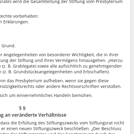
rates wird die Gesamtleitung der Stiftung vom Presbyterium
echte vorbehalten:
en Erklärungen.
m Grund.
 Angelegenheiten von besonderer Wichtigkeit, die in ihrer
tung der Stiftung und ihres Vermögens hinausgehen.
Hierzu
2
e (z. B. Grablegate) sowie alle aufsichtlich zu genehmigenden
 (z. B. Grundstücksangelegenheiten und Erbschaften).
ann das Presbyterium aufheben, wenn sie gegen diese
tzigkeitsrechts oder andere Rechtsvorschriften verstoßen.
n sich um einvernehmliches Handeln bemühen.
§ 9
g an veränderte Verhältnisse
 dass die Erfüllung des Stiftungszwecks vom Stiftungsrat nicht
n er einen neuen Stiftungszweck beschließen.
Der Beschluss
2