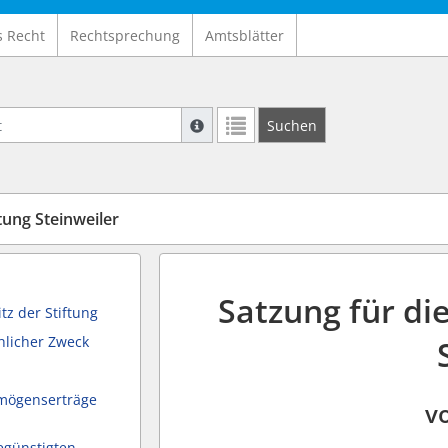
s Recht
Rechtsprechung
Amtsblätter
Suche mit Platzhalter "*", Bsp. Pfarrer*,
Suchen
Weitere Suchoperatoren finden Sie in un
tung Steinweiler
Satzung für di
tz der Stiftung
hlicher Zweck
mögenserträge
vo
egünstigten