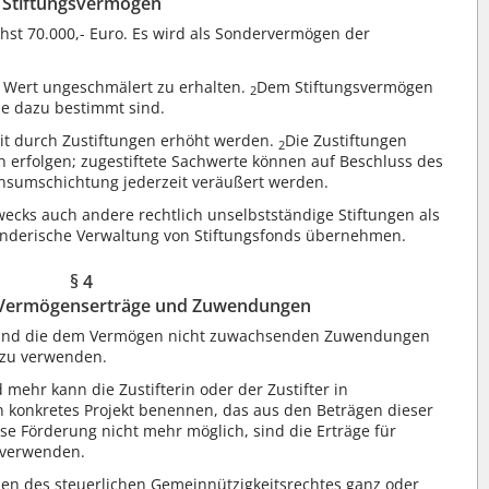
Stiftungsvermögen
st 70.000,- Euro. Es wird als Sondervermögen der
m Wert ungeschmälert zu erhalten.
Dem Stiftungsvermögen
2
ie dazu bestimmt sind.
it durch Zustiftungen erhöht werden.
Die Zustiftungen
2
 erfolgen; zugestiftete Sachwerte können auf Beschluss des
nsumschichtung jederzeit veräußert werden.
ecks auch andere rechtlich unselbstständige Stiftungen als
änderische Verwaltung von Stiftungsfonds übernehmen.
§ 4
Vermögenserträge und Zuwendungen
s und die dem Vermögen nicht zuwachsenden Zuwendungen
s zu verwenden.
 mehr kann die Zustifterin oder der Zustifter in
 konkretes Projekt benennen, das aus den Beträgen dieser
ese Förderung nicht mehr möglich, sind die Erträge für
verwenden.
men des steuerlichen Gemeinnützigkeitsrechtes ganz oder