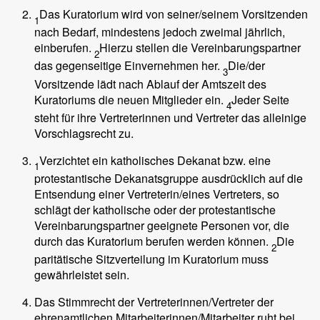
Das Kuratorium wird von seiner/seinem Vorsitzenden
1
nach Bedarf, mindestens jedoch zweimal jährlich,
einberufen.
Hierzu stellen die Vereinbarungspartner
2
das gegenseitige Einvernehmen her.
Die/der
3
Vorsitzende lädt nach Ablauf der Amtszeit des
Kuratoriums die neuen Mitglieder ein.
Jeder Seite
4
steht für ihre Vertreterinnen und Vertreter das alleinige
Vorschlagsrecht zu.
Verzichtet ein katholisches Dekanat bzw. eine
1
protestantische Dekanatsgruppe ausdrücklich auf die
Entsendung einer Vertreterin/eines Vertreters, so
schlägt der katholische oder der protestantische
Vereinbarungspartner geeignete Personen vor, die
durch das Kuratorium berufen werden können.
Die
2
paritätische Sitzverteilung im Kuratorium muss
gewährleistet sein.
Das Stimmrecht der Vertreterinnen/Vertreter der
ehrenamtlichen Mitarbeiterinnen/Mitarbeiter ruht bei