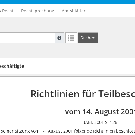
s Recht
Rechtsprechung
Amtsblätter
Suche mit Platzhalter "*", Bsp. Pfarrer*,
Suchen
Weitere Suchoperatoren finden Sie in un
eschäftigte
Richtlinien für Teilbes
vom 14. August 200
(ABl. 2001 S. 126)
 seiner Sitzung vom 14. August 2001 folgende Richtlinien beschlos