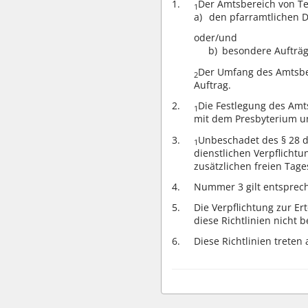
Der Amtsbereich von Tei
1
den pfarramtlichen D
oder/und
b)
besondere Aufträg
Der Umfang des Amtsber
2
Auftrag.
Die Festlegung des Amts
1
mit dem Presbyterium un
Unbeschadet des
§ 28
d
1
dienstlichen Verpflicht
zusätzlichen freien Tag
Nummer 3 gilt entspreche
Die Verpflichtung zur Er
diese Richtlinien nicht b
Diese Richtlinien treten 