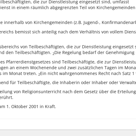
lbeschäftigten, die zur Dienstleistung eingesetzt sind, umfasst
ienst in einem räumlich abgegrenzten Teil von Kirchengemeinden
e innerhalb von Kirchengemeinden (z.B. Jugend-, Konfirmandenar
eichs bemisst sich anteilig nach dem Verhältnis von vollem Diens
bereichs von Teilbeschäftigten, die zur Dienstleistung eingesetzt
d den Teilbeschäftigten.
Die Regelung bedarf der Genehmigung 
2
es Pfarrerdienstgesetzes sind Teilbeschäftigte, die zur Dienstleis
ungen an einem Wochenende und zwei zusätzlichen Tagen im Monat 
es im Monat treten.
Ein nicht wahrgenommenes Recht nach Satz 1 v
2
nd für Teilbeschäftigte, die Inhaberin oder Inhaber oder Verwalter
teilung von Religionsunterricht nach dem Gesetz über die Erteilun
erührt.
am 1. Oktober 2001 in Kraft.