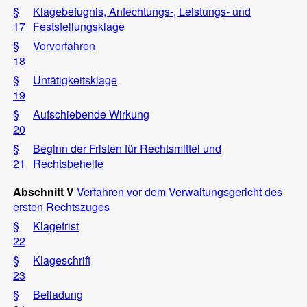
§
Klagebefugnis, Anfechtungs-, Leistungs- und
17
Feststellungsklage
§
Vorverfahren
18
§
Untätigkeitsklage
19
§
Aufschiebende Wirkung
20
§
Beginn der Fristen für Rechtsmittel und
21
Rechtsbehelfe
Abschnitt V
Verfahren vor dem Verwaltungsgericht des
ersten Rechtszuges
§
Klagefrist
22
§
Klageschrift
23
§
Beiladung