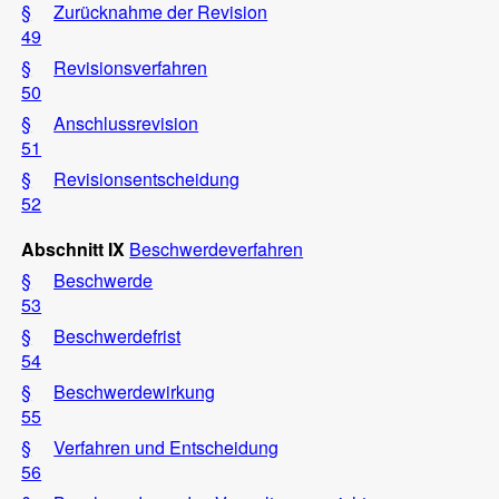
§
Zurücknahme der Revision
49
§
Revisionsverfahren
50
§
Anschlussrevision
51
§
Revisionsentscheidung
52
Abschnitt IX
Beschwerdeverfahren
§
Beschwerde
53
§
Beschwerdefrist
54
§
Beschwerdewirkung
55
§
Verfahren und Entscheidung
56