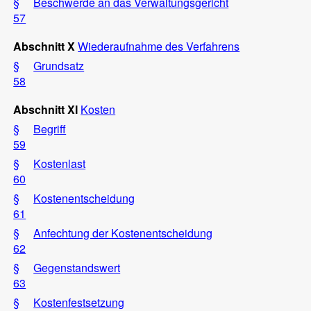
§
Beschwerde an das Verwaltungsgericht
57
Abschnitt X
Wiederaufnahme des Verfahrens
§
Grundsatz
58
Abschnitt XI
Kosten
§
Begriff
59
§
Kostenlast
60
§
Kostenentscheidung
61
§
Anfechtung der Kostenentscheidung
62
§
Gegenstandswert
63
§
Kostenfestsetzung