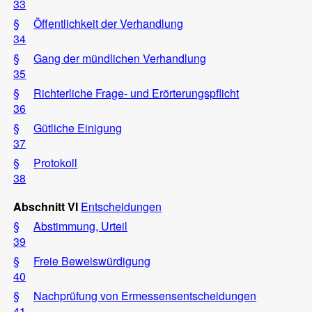
33
§
Öffentlichkeit der Verhandlung
34
§
Gang der mündlichen Verhandlung
35
§
Richterliche Frage- und Erörterungspflicht
36
§
Gütliche Einigung
37
§
Protokoll
38
Abschnitt VI
Entscheidungen
§
Abstimmung, Urteil
39
§
Freie Beweiswürdigung
40
§
Nachprüfung von Ermessensentscheidungen
41