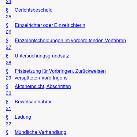
24
§
Gerichtsbescheid
25
§
Einzelrichter oder Einzelrichterin
26
§
Einzelentscheidungen im vorbereitenden Verfahren
27
§
Untersuchungsgrundsatz
28
§
Fristsetzung für Vorbringen, Zurückweisen
29
verspäteten Vorbringens
§
Akteneinsicht, Abschriften
30
§
Beweisaufnahme
31
§
Ladung
32
§
Mündliche Verhandlung